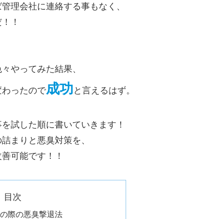
ば管理会社に連絡する事もなく、
だ！！
色々やってみた結果、
成功
変わったので
と言えるはず。
事を試した順に書いていきます！
の詰まりと悪臭対策を、
改善可能です！！
目次
の際の悪臭撃退法