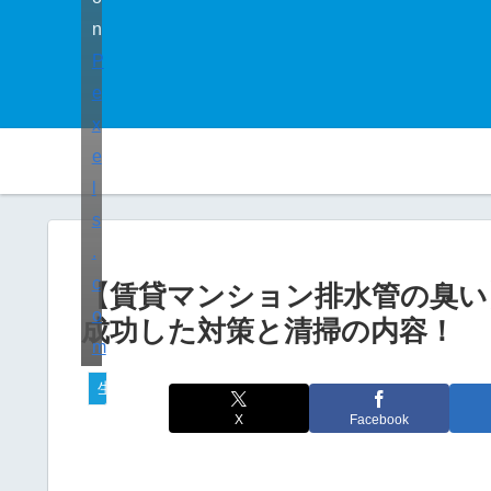
n
P
e
x
e
l
s
.
c
【賃貸マンション排水管の臭い
o
成功した対策と清掃の内容！
m
生活
X
Facebook