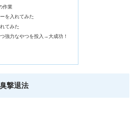
の作業
ナーを入れてみた
入れてみた
且つ強力なやつを投入→大成功！
臭撃退法