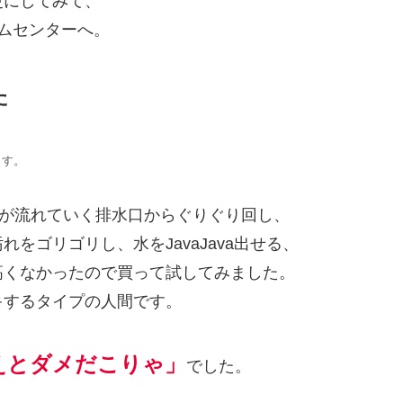
更にしてみて、
ムセンターへ。
た
ます。
水が流れていく排水口からぐりぐり回し、
をゴリゴリし、水をJavaJava出せる、
高くなかったので買って試してみました。
キするタイプの人間です。
えとダメだこりゃ」
でした。