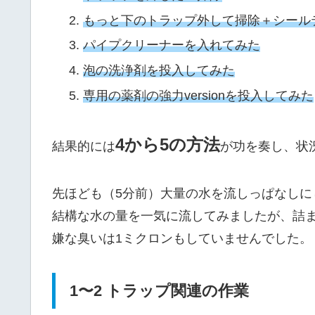
もっと下のトラップ外して掃除＋シール
パイプクリーナーを入れてみた
泡の洗浄剤を投入してみた
専用の薬剤の強力versionを投入してみた
4から5の方法
結果的には
が功を奏し、状
先ほども（5分前）大量の水を流しっぱなしに
結構な水の量を一気に流してみましたが、詰
嫌な臭いは1ミクロンもしていませんでした。
1〜2 トラップ関連の作業